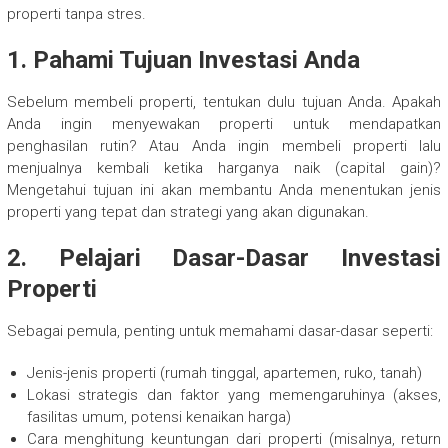
properti tanpa stres.
1.
Pahami Tujuan Investasi Anda
Sebelum membeli properti, tentukan dulu tujuan Anda. Apakah
Anda ingin menyewakan properti untuk mendapatkan
penghasilan rutin? Atau Anda ingin membeli properti lalu
menjualnya kembali ketika harganya naik (capital gain)?
Mengetahui tujuan ini akan membantu Anda menentukan jenis
properti yang tepat dan strategi yang akan digunakan.
2.
Pelajari Dasar-Dasar Investasi
Properti
Sebagai pemula, penting untuk memahami dasar-dasar seperti:
Jenis-jenis properti (rumah tinggal, apartemen, ruko, tanah)
Lokasi strategis dan faktor yang memengaruhinya (akses,
fasilitas umum, potensi kenaikan harga)
Cara menghitung keuntungan dari properti (misalnya, return