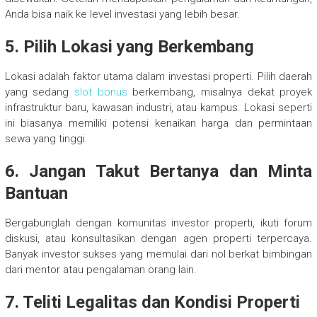
Anda bisa naik ke level investasi yang lebih besar.
5.
Pilih Lokasi yang Berkembang
Lokasi adalah faktor utama dalam investasi properti. Pilih daerah
yang sedang
slot bonus
berkembang, misalnya dekat proyek
infrastruktur baru, kawasan industri, atau kampus. Lokasi seperti
ini biasanya memiliki potensi kenaikan harga dan permintaan
sewa yang tinggi.
6.
Jangan Takut Bertanya dan Minta
Bantuan
Bergabunglah dengan komunitas investor properti, ikuti forum
diskusi, atau konsultasikan dengan agen properti terpercaya.
Banyak investor sukses yang memulai dari nol berkat bimbingan
dari mentor atau pengalaman orang lain.
7.
Teliti Legalitas dan Kondisi Properti