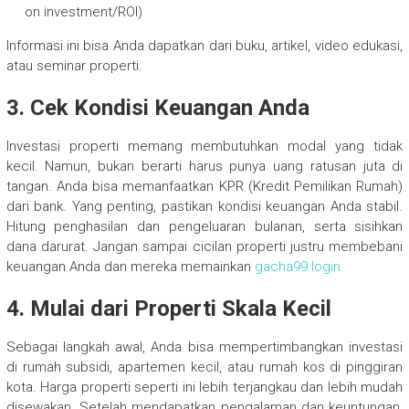
on investment/ROI)
Informasi ini bisa Anda dapatkan dari buku, artikel, video edukasi,
atau seminar properti.
3.
Cek Kondisi Keuangan Anda
Investasi properti memang membutuhkan modal yang tidak
kecil. Namun, bukan berarti harus punya uang ratusan juta di
tangan. Anda bisa memanfaatkan KPR (Kredit Pemilikan Rumah)
dari bank. Yang penting, pastikan kondisi keuangan Anda stabil.
Hitung penghasilan dan pengeluaran bulanan, serta sisihkan
dana darurat. Jangan sampai cicilan properti justru membebani
keuangan Anda dan mereka memainkan
gacha99 login
4.
Mulai dari Properti Skala Kecil
Sebagai langkah awal, Anda bisa mempertimbangkan investasi
di rumah subsidi, apartemen kecil, atau rumah kos di pinggiran
kota. Harga properti seperti ini lebih terjangkau dan lebih mudah
disewakan. Setelah mendapatkan pengalaman dan keuntungan,