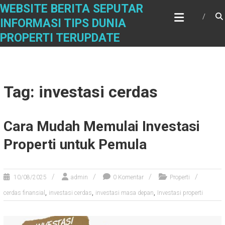
Skip
WEBSITE BERITA SEPUTAR
to
INFORMASI TIPS DUNIA
content
PROPERTI TERUPDATE
Tag: investasi cerdas
Cara Mudah Memulai Investasi
Properti untuk Pemula
10/08/2025
admin
0 Komentar
Properti
,
,
,
cerdas finansial
investasi cerdas
investasi masa depan
Investasi properti