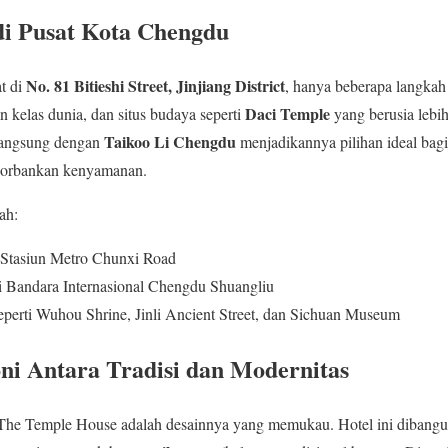
 di Pusat Kota Chengdu
No. 81 Bitieshi Street, Jinjiang District
t di
, hanya beberapa langkah
Daci Temple
n kelas dunia, dan situs budaya seperti
yang berusia lebih
Taikoo Li Chengdu
langsung dengan
menjadikannya pilihan ideal bag
ngorbankan kenyamanan.
ah:
e Stasiun Metro Chunxi Road
i Bandara Internasional Chengdu Shuangliu
perti Wuhou Shrine, Jinli Ancient Street, dan Sichuan Museum
oni Antara Tradisi dan Modernitas
 The Temple House adalah desainnya yang memukau. Hotel ini dibangun