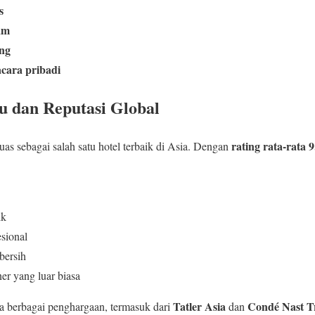
s
am
ing
cara pribadi
 dan Reputasi Global
rating rata-rata 
as sebagai salah satu hotel terbaik di Asia. Dengan
ik
sional
bersih
er yang luar biasa
Tatler Asia
Condé Nast Tr
ma berbagai penghargaan, termasuk dari
dan