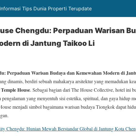
Informasi Tips Dunia Properti Terupdate
use Chengdu: Perpaduan Warisan Bu
ern di Jantung Taikoo Li
u: Perpaduan Warisan Budaya dan Kemewahan Modern di Jantu
ang dinamis, berdiri sebuah mahakarya arsitektur yang memadukan ke
 Temple House
. Sebagai bagian dari The House Collective, hotel ini 
pengalaman yang menyentuh sisi estetika, spiritual, dan gaya hidup m
House menjadi simbol bagaimana warisan budaya Tiongkok dapat hid
egan.
 City Chengdu: Hunian Mewah Berstandar Global di Jantung Kota Che