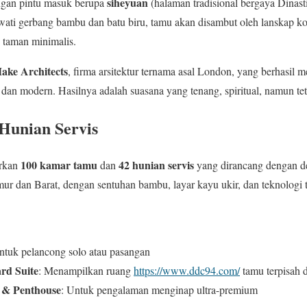
siheyuan
ngan pintu masuk berupa
(halaman tradisional bergaya Dinasti
wati gerbang bambu dan batu biru, tamu akan disambut oleh lanskap k
 taman minimalis.
ake Architects
, firma arsitektur ternama asal London, yang berhasil 
 dan modern. Hasilnya adalah suasana yang tenang, spiritual, namun t
Hunian Servis
100 kamar tamu
42 hunian servis
rkan
dan
yang dirancang dengan deta
r dan Barat, dengan sentuhan bambu, layar kayu ukir, dan teknologi t
ntuk pelancong solo atau pasangan
rd Suite
: Menampilkan ruang
https://www.ddc94.com/
tamu terpisah
 & Penthouse
: Untuk pengalaman menginap ultra-premium