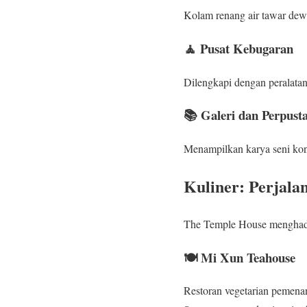
Kolam renang air tawar dewa
🧘 Pusat Kebugaran
Dilengkapi dengan peralata
📚 Galeri dan Perpust
Menampilkan karya seni kont
Kuliner: Perjal
The Temple House menghadir
🍽️ Mi Xun Teahouse
Restoran vegetarian pemen